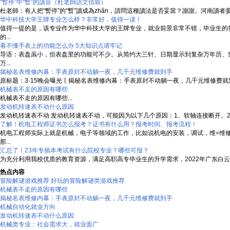
“暫停”中“暫”的讀音（杜老師語文信箱）
杜老師：有人把“暫停”的“暫”讀成為zhǎn，請問這種讀法是否妥當？謝謝。河南讀者姜女
华中科技大学王牌专业怎么样？非常好，值得一读！
值得一提的是，该专业作为华中科技大学的王牌专业，就业前景非常不错，毕业生的
的...
看不懂手表上的功能怎么办 5大知识点请牢记
导语：表盘虽小，但表盘里的功能可不少。从简约大三针、日期显示到复杂万年历、
万...
揭秘名表维修内幕：手表原封不动躺一夜，几千元维修费就到手
原标题：3·15晚会曝光丨揭秘名表维修内幕：手表原封不动躺一夜，几千元维修费就
机械表不走的原因有哪些
机械表不走的原因有哪些...
发动机转速表不动什么原因
发动机转速表不动 发动机转速表不动，可能因为以下几个原因：1、软轴连接断开。2、
了解！机电工程师证书怎么报考？证书有什么用？报考时间、报考流程！
机电工程师实际上就是机械，电子等领域的工作，比如说机电的安装，调试，维=维
那...
汇总了！23年专插本考试有什么院校专业？哪些可报？
为充分利用我校优质的教育资源，满足高职高专毕业生的升学需求，2022年广东白云
热点内容
冒险解谜游戏推荐 好玩的冒险解谜类游戏推荐
机械表不走的原因有哪些
揭秘名表维修内幕：手表原封不动躺一夜，几千元维修费就到手
机械自动化就业方向
发动机转速表不动什么原因
机械类专业：社会需求大，就业面广