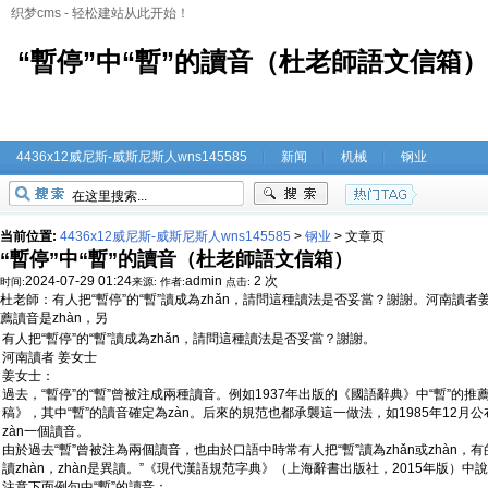
织梦cms - 轻松建站从此开始！
“暫停”中“暫”的讀音（杜老師語文信箱）-4
4436x12威尼斯-威斯尼斯人wns145585
新闻
机械
钢业
当前位置:
4436x12威尼斯-威斯尼斯人wns145585
>
钢业
>
文章页
“暫停”中“暫”的讀音（杜老師語文信箱）
2024-07-29 01:24
admin
2 次
时间:
来源:
作者:
点击:
杜老師：有人把“暫停”的“暫”讀成為zhǎn，請問這種讀法是否妥當？謝謝。河南讀者姜
薦讀音是zhàn，另
有人把“暫停”的“暫”讀成為zhǎn，請問這種讀法是否妥當？謝謝。
河南讀者 姜女士
姜女士：
過去，“暫停”的“暫”曾被注成兩種讀音。例如1937年出版的《國語辭典》中“暫”的推
稿》，其中“暫”的讀音確定為zàn。后來的規范也都承襲這一做法，如1985年12月公
zàn一個讀音。
由於過去“暫”曾被注為兩個讀音，也由於口語中時常有人把“暫”讀為zhǎn或zhàn，
讀zhàn，zhàn是異讀。”《現代漢語規范字典》（上海辭書出版社，2015年版）中說：“
注意下面例句中“暫”的讀音：