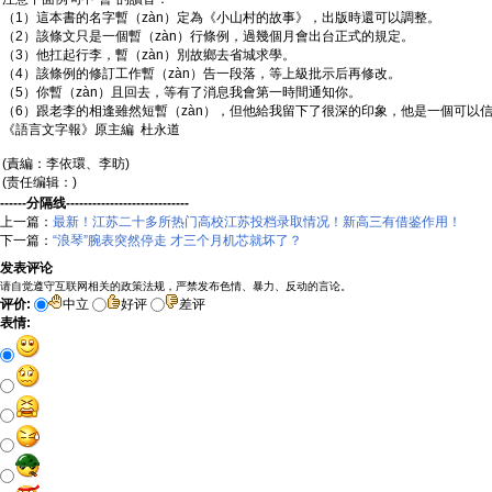
（1）這本書的名字暫（zàn）定為《小山村的故事》，出版時還可以調整。
（2）該條文只是一個暫（zàn）行條例，過幾個月會出台正式的規定。
（3）他扛起行李，暫（zàn）別故鄉去省城求學。
（4）該條例的修訂工作暫（zàn）告一段落，等上級批示后再修改。
（5）你暫（zàn）且回去，等有了消息我會第一時間通知你。
（6）跟老李的相逢雖然短暫（zàn），但他給我留下了很深的印象，他是一個可以
《語言文字報》原主編 杜永道
(責編：李依環、李昉)
(责任编辑：)
------分隔线----------------------------
上一篇：
最新！江苏二十多所热门高校江苏投档录取情况！新高三有借鉴作用！
下一篇：
“浪琴”腕表突然停走 才三个月机芯就坏了？
发表评论
请自觉遵守互联网相关的政策法规，严禁发布色情、暴力、反动的言论。
评价:
中立
好评
差评
表情: