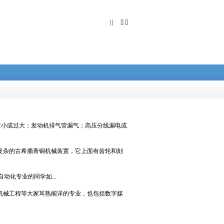
||
[] []
过小或过大；发动机排气管漏气；高压分线漏电或
复杂的古希腊青铜机械装置，它上面有齿轮和刻
化专业的同学如...
机械工程等大家耳熟能详的专业，也包括数字媒