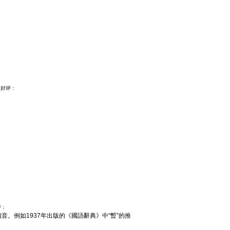
3
好评：
评：
音。例如1937年出版的《國語辭典》中“暫”的推