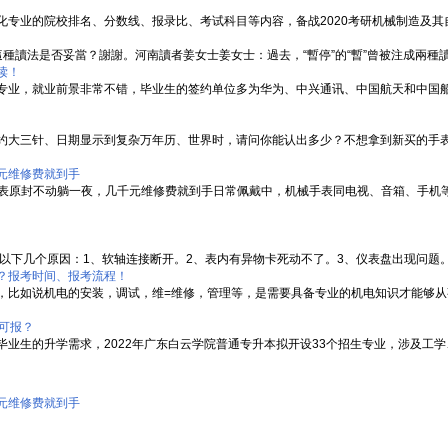
专业的院校排名、分数线、报录比、考试科目等内容，备战2020考研机械制造及其自动
問這種讀法是否妥當？謝謝。河南讀者姜女士姜女士：過去，“暫停”的“暫”曾被注成兩種讀音
读！
专业，就业前景非常不错，毕业生的签约单位多为华为、中兴通讯、中国航天和中国
约大三针、日期显示到复杂万年历、世界时，请问你能认出多少？不想拿到新买的手
元维修费就到手
手表原封不动躺一夜，几千元维修费就到手日常佩戴中，机械手表同电视、音箱、手机等
以下几个原因：1、软轴连接断开。2、表内有异物卡死动不了。3、仪表盘出现问题。4、
？报考时间、报考流程！
，比如说机电的安装，调试，维=维修，管理等，是需要具备专业的机电知识才能够
可报？
业生的升学需求，2022年广东白云学院普通专升本拟开设33个招生专业，涉及工学、
元维修费就到手