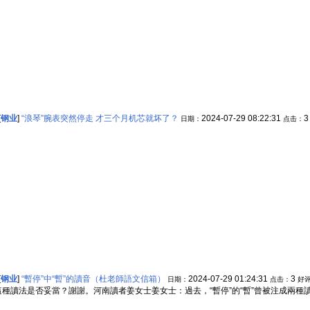
[
钢业
]
“浪琴”腕表突然停走 才三个月机芯就坏了？
2024-07-29 08:22:31
日期：
点击：
[
钢业
]
“暫停”中“暫”的讀音（杜老師語文信箱）
2024-07-29 01:24:31
3
日期：
点击：
好
問這種讀法是否妥當？謝謝。河南讀者姜女士姜女士：過去，“暫停”的“暫”曾被注成兩種讀