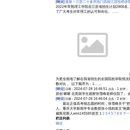
[
钢业
]
最新！江苏二十多所热门高校江苏投档录
2022年常熟理工学院在江苏省招生计划290
了广大考生对常理工的认可和向往。 …...
为更全面地了解在我省招生的全国院校录取情况和
数对比 。 以下顺序为：1.…...
[
钢业
]
2024-07-28 16:46:51
1
日期：
点击：
好评：
原创 啾啾 北美留学生观察张雪峰老师住院了。 
[
钢业
]
2024-07-28 16:46:04
2
日期：
点击：
好评：
最近正值高考报志愿的时间，张雪峰关于“把孩
人。重庆大学新闻学专业教授张小强则发文“炮轰”，
威斯尼斯人wns145585首页
1
2
3
4
5
7
8
9
下一
栏目列表
钢业