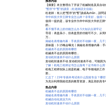
推荐内容
【摘要】本文整理出了开设了机械制造及其自动化
“暫停”中“暫”的讀音（杜老師語文信箱）
杜老師：有人把“暫停”的“暫”讀成為zhǎn，請
华中科技大学王牌专业怎么样？非常好，值得一
值得一提的是，该专业作为华中科技大学的王牌
的...
看不懂手表上的功能怎么办 5大知识点请牢记
导语：表盘虽小，但表盘里的功能可不少。从简
万...
揭秘名表维修内幕：手表原封不动躺一夜，几千
原标题：3·15晚会曝光丨揭秘名表维修内幕：
机械表不走的原因有哪些
机械表不走的原因有哪些...
发动机转速表不动什么原因
发动机转速表不动 发动机转速表不动，可能因为
了解！机电工程师证书怎么报考？证书有什么用
机电工程师实际上就是机械，电子等领域的工作
那...
汇总了！23年专插本考试有什么院校专业？哪些
为充分利用我校优质的教育资源，满足高职高专毕
热点内容
机械表不走的原因有哪些
揭秘名表维修内幕：手表原封不动躺一夜，几千
机械自动化就业方向
发动机转速表不动什么原因