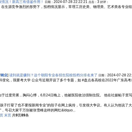
取情况！新高三有借鉴作用！
2024-07-28 22:22:21
3
日期：
点击：
好评：
6名，在生源竞争激烈的形势下，投档情况显示，常理工历史类、物理类、艺术类各专业
[
钢业
]
读到就是赚到？这个朝阳专业各招生院校投档分排名来了
2024-07-28 22
日期：
变化，我要考大学 公众号近期开设了多个专题，如 #盘点各高校在2022年广东高考录
由于过度劳累，胸闷心悸，6月24日晚上，他被医院收治强制住院。 他在社媒帖子里写道
子打晕了也不要报新闻专业”的段子在网上疯传，引发很大争议。有人认为他说了大
号召大家千万别被张雪峰这样的网红&ldquo...
页
末页
共
9
页
89
条