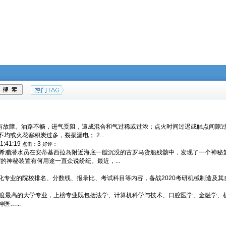
路有故障。油路不畅，进气受阻，遭成混合和气过稀或过浓；点火时间过迟或触点间隙
或火花塞积炭过多，裂损漏电； 2...
11:41:19
3
点击：
好评：
希腊潜水员在安蒂基西拉岛附近海底一艘沉没的古罗马货船残骸中，发现了一个神秘
”的神秘装置有何用途一直众说纷纭。最近，...
专业的院校排名、分数线、报录比、考试科目等内容，备战2020考研机械制造及其自动
注度最高的大学专业，上榜专业既包括法学、计算机科学与技术、口腔医学、金融学、
…...