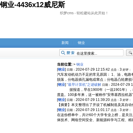
钢业-4436x12威尼斯
织梦cms - 轻松建站从此开始！
新闻
钢业
当前位置:
>
钢业
[
钢业
]
2024-07-29 12:15:42
3
日期：
点击：
好评：
汽车发动机动力不足的常见原因： 1、油，电
脱落，分电器插孔漏电或窜点；分电器凸轮磨损不均
[
钢业
]
“最早计算机”之谜破解
2024-07-29 
日期：
据报道，早在1900年（一说1901年），
度盘。100多年来，这一被称作“安蒂基西拉机器
[
钢业
]
2024-07-29 11:39:20
3
日期：
点击：
好评：
【摘要】本文整理出了开设了机械制造及其自动化
[
钢业
]
2024-07-29 11:01:17
3
日期：
点击：
好评：
在这份榜单中，共计60个大学专业上榜，是关
体技术、网络空间安全、新能源科学与工程、精神医