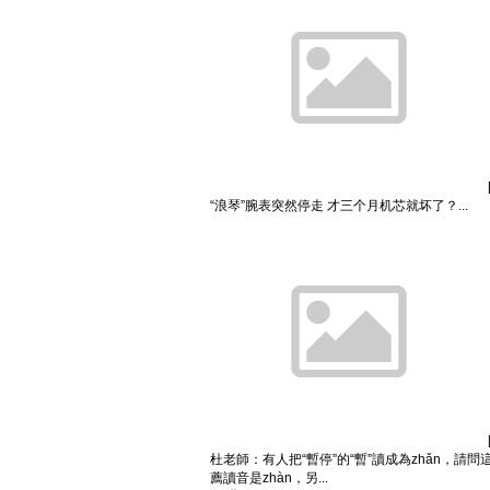
“浪琴”腕表突然停走 才三个月机芯就坏了？...
杜老師：有人把“暫停”的“暫”讀成為zhǎn，請
薦讀音是zhàn，另...