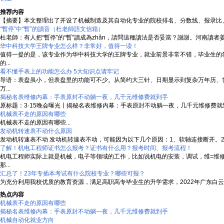
推荐内容
【摘要】本文整理出了开设了机械制造及其自动化专业的院校排名、分数线、报录比、考
“暫停”中“暫”的讀音（杜老師語文信箱）
杜老師：有人把“暫停”的“暫”讀成為zhǎn，請問這種讀法是否妥當？謝謝。河南讀者姜女
华中科技大学王牌专业怎么样？非常好，值得一读！
值得一提的是，该专业作为华中科技大学的王牌专业，就业前景非常不错，毕业生的
的...
看不懂手表上的功能怎么办 5大知识点请牢记
导语：表盘虽小，但表盘里的功能可不少。从简约大三针、日期显示到复杂万年历、
万...
揭秘名表维修内幕：手表原封不动躺一夜，几千元维修费就到手
原标题：3·15晚会曝光丨揭秘名表维修内幕：手表原封不动躺一夜，几千元维修费就
机械表不走的原因有哪些
机械表不走的原因有哪些...
发动机转速表不动什么原因
发动机转速表不动 发动机转速表不动，可能因为以下几个原因：1、软轴连接断开。2、
了解！机电工程师证书怎么报考？证书有什么用？报考时间、报考流程！
机电工程师实际上就是机械，电子等领域的工作，比如说机电的安装，调试，维=维
那...
汇总了！23年专插本考试有什么院校专业？哪些可报？
为充分利用我校优质的教育资源，满足高职高专毕业生的升学需求，2022年广东白云
热点内容
机械表不走的原因有哪些
揭秘名表维修内幕：手表原封不动躺一夜，几千元维修费就到手
机械自动化就业方向