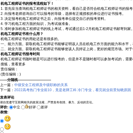
机电工程师证书的报考流程如下！
1. 首先应当查询机电工程师证书的相关资料，看自己是否符合机电工程师证书的报
2. 向报考老师咨询自己可以报考的等级，选择有正规授权的单位进行证书报考。
3. 决定报考机电工程师证书之后，向报考单位提交自己的报考资料。
4. 学习机电工程方面的知识，为考试做准备。
5. 准时参加机电工程师证书的线上考试，考试通过后1-2月机电工程师证书邮寄到家
机电工程师证书有什么用？
机电工程师证书的用处还是有很多的。
一、能力方面。获取机电工程师证书能够证明该人员在机电工作方面的能力和水平，
二、就业方面。获取机电工程师证书能够使该人员持证上岗，更好的规范市场。对于
机电工程师证书报考时间
机电工程师证书随时都是可以进行报考的，但是并不是随时都可以参加考试的，需要
搜狐，查看更多
责任编辑：
(责任编辑：)
------分隔线----------------------------
上一篇：
中级安全工程师及中级职称的关系
下一篇：
2022高考热门专业前10，竟是老牌工科 冷门专业，看完就业前景知晓原因
发表评论
请自觉遵守互联网相关的政策法规，严禁发布色情、暴力、反动的言论。
评价:
中立
好评
差评
表情: