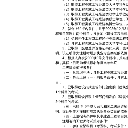
（1）取得工程类或工程经济类大学专科学历
（2）取得工程类或工程经济类大学本科学历
（3）取得工程类或工程经济类双学士学位或
（4）取得工程类或工程经济类硕士学位，工
（5）取得工程类或工程经济类博士学位，从
2、符合上述报名条件，且于2003年12月
程项目管理》两个科目，只参加《建设工程法规
（1）受聘担任工程或工程经济类高级工程
（2）具有工程类或工程经济类大学专科以上
3、已取得一级建造师资格证书的人员，也可
明。该证明作为注册时增加执业专业类别的依据
4、根据人办发[2000]10号文件精神，
和，其截止日期为考试报名年度当年年底。
二级建造师报考条件
（一）凡遵纪守法，具备工程类或工程经济类
（二）符合上述（一）的报考条件，具有工程
目：
1、已取得建设行政主管部门颁发的《建筑业
1个科目的考试。
2、已取得建设行政主管部门颁发的《建筑业
2个科目的考试。
（三）已取得《中华人民共和国二级建造师执
明。该证明作为注册时增加执业专业类别的依据
（四）上述报考条件中从事建设工程项目施工
注册咨询工程师考试报考条件:
（一）参加全部科目（考五科）考试条件：