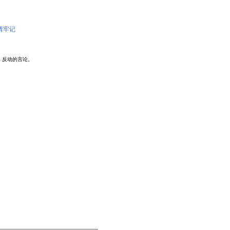
请牢记
、反动的言论。