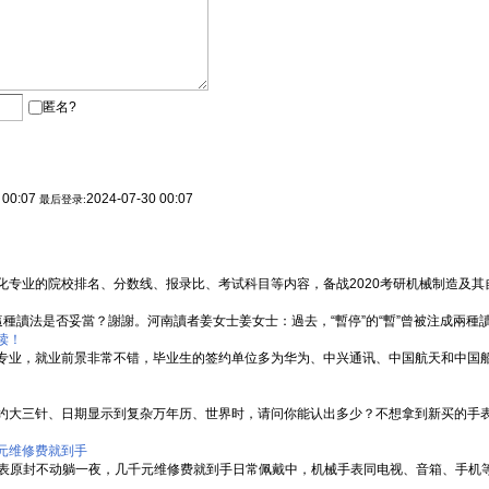
匿名?
 00:07
2024-07-30 00:07
最后登录:
专业的院校排名、分数线、报录比、考试科目等内容，备战2020考研机械制造及其自动
問這種讀法是否妥當？謝謝。河南讀者姜女士姜女士：過去，“暫停”的“暫”曾被注成兩種讀音
读！
专业，就业前景非常不错，毕业生的签约单位多为华为、中兴通讯、中国航天和中国
约大三针、日期显示到复杂万年历、世界时，请问你能认出多少？不想拿到新买的手
元维修费就到手
手表原封不动躺一夜，几千元维修费就到手日常佩戴中，机械手表同电视、音箱、手机等