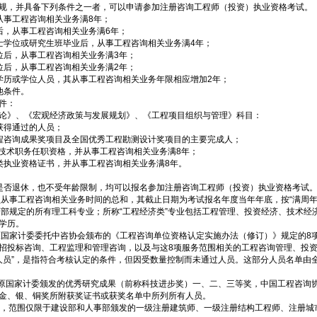
，并具备下列条件之一者，可以申请参加注册咨询工程师（投资）执业资格考试。
事工程咨询相关业务满8年；
，从事工程咨询相关业务满6年；
学位或研究生班毕业后，从事工程咨询相关业务满4年；
后，从事工程咨询相关业务满3年；
后，从事工程咨询相关业务满2年；
历或学位人员，其从事工程咨询相关业务年限相应增加2年；
他条件。
件：
》、《宏观经济政策与发展规划》、《工程项目组织与管理》科目：
获得通过的人员；
咨询成果奖项目及全国优秀工程勘测设计奖项目的主要完成人；
技术职务任职资格，并从事工程咨询相关业务满8年；
执业资格证书，并从事工程咨询相关业务满8年。
否退休，也不受年龄限制，均可以报名参加注册咨询工程师（投资）执业资格考试
从事工程咨询相关业务时间的总和，其截止日期为考试报名年度当年年底，按“满周年
部规定的所有理工科专业；所称“工程经济类”专业包括工程管理、投资经济、技术经
学历。
国家计委委托中咨协会颁布的《工程咨询单位资格认定实施办法（修订）》规定的8
招投标咨询、工程监理和管理咨询，以及与这8项服务范围相关的工程咨询管理、投
员”，是指符合考核认定的条件，但因受数量控制而未通过人员。这部分人员名单由
原国家计委颁发的优秀研究成果（前称科技进步奖）一、二、三等奖，中国工程咨询
金、银、铜奖所附获奖证书或获奖名单中所列所有人员。
，范围仅限于建设部和人事部颁发的一级注册建筑师、一级注册结构工程师、注册城