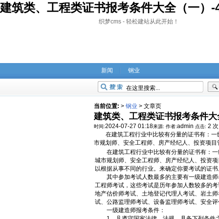
建筑类、工程类证书报考条件大全（一）-44
织梦cms - 轻松建站从此开始！
新闻
钢业
当前位置:
>
钢业
>
文章页
建筑类、工程类证书报考条件大
2024-07-27 01:18
admin
2 次
时间:
来源:
作者:
点击:
在建筑工程行业中比较有分量的证书有：一级
市规划师、安全工程师、房产经纪人、投资项目
在建筑工程行业中比较有分量的证书有：一级
城市规划师、安全工程师、房产经纪人、投资项
以根据从事不同的行业。来确定你要考试的证书
其中参加考试人数最多的主要有一级建造师考
工程师考试，这些考试是历年参加人数较多的考
地产估价师考试、土地登记代理人考试、岩土师
试、公路监理师考试、设备监理师考试、安全评
一级建造师报考条件：
1、凡遵守国家法律、法规，具备下列条件之