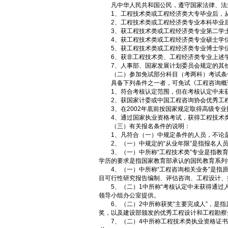
凡中华人民共和国公民，遵守国家法律、法规
1、工程技术类或工程经济类大专毕业后，从
2、工程技术类或工程经济类专业本科毕业后
3、获工程技术类或工程经济类专业第二学士
4、获工程技术类或工程经济类专业硕士学位
5、获工程技术类或工程经济类专业博士学位
6、获非工程技术类、工程经济类专业上述学
7、人事部、国家发展计划委员会规定的其
（二）参加免试部分科目（考两科）考试条
具备下列条件之一者，可免试《工程咨询概论
1、符合考核认定范围，但在考核认定中未
2、获国家计委或中国工程咨询协会优秀工程
3、在2002年底前按国家规定取得高级专业
4、通过国家执业资格考试，获得工程技术类
（三）有关报名条件的说明：
1、凡符合（一）中规定条件的人员，不论是
2、（一）中规定的“从业年限”是指报名人员
3、（一）中所称“工程技术类”专业是指教育
学历的要求是指国家教育部承认的国民教育系列
4、（一）中所称“工程咨询相关业务”是指原
目可行性研究报告编制、评估咨询、工程设计、
5、（二）1中所称“考核认定中未获得通过人
领导小组办公室提供。
6、（二）2中所称获奖“主要完成人”，是指
奖，以及建设部颁发的优秀工程设计和工程勘察
7、（二）4中所称工程技术类执业资格证书