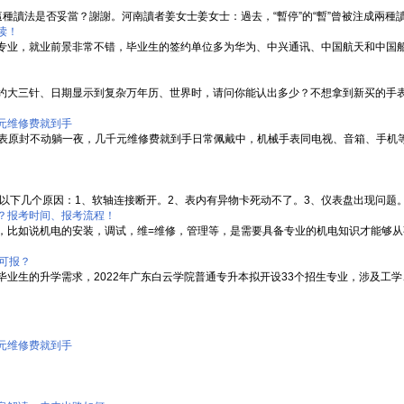
問這種讀法是否妥當？謝謝。河南讀者姜女士姜女士：過去，“暫停”的“暫”曾被注成兩種讀音
读！
专业，就业前景非常不错，毕业生的签约单位多为华为、中兴通讯、中国航天和中国
约大三针、日期显示到复杂万年历、世界时，请问你能认出多少？不想拿到新买的手
元维修费就到手
手表原封不动躺一夜，几千元维修费就到手日常佩戴中，机械手表同电视、音箱、手机等
以下几个原因：1、软轴连接断开。2、表内有异物卡死动不了。3、仪表盘出现问题。4、
？报考时间、报考流程！
，比如说机电的安装，调试，维=维修，管理等，是需要具备专业的机电知识才能够
可报？
业生的升学需求，2022年广东白云学院普通专升本拟开设33个招生专业，涉及工学、
元维修费就到手