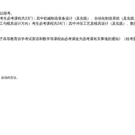
可以报考。
）考生必考课程共23门：其中机械制造装备设计（及实践）、自动化制造系统（及实
工与模具设计方向）考生必考课程共24门：其中冲压工艺及模具设计（及实践）、数控
。
《关于高等教育自学考试英语和数学等课程由必考课改为选考课有关事项的通知》（桂考委办
、反动的言论。