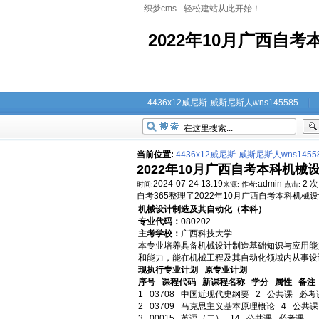
织梦cms - 轻松建站从此开始！
2022年10月广西自
4436x12威尼斯-威斯尼斯人wns145585
当前位置:
4436x12威尼斯-威斯尼斯人wns1455
2022年10月广西自考本科机
2024-07-24 13:19
admin
2 次
时间:
来源:
作者:
点击:
自考365整理了2022年10月广西自考本科机
机械设计制造及其自动化（本科）
专业代码：
080202
主考学校：
广西科技大学
本专业培养具备机械设计制造基础知识与应用能
和能力，能在机械工程及其自动化领域内从事设
现执行专业计划
原专业计划
序号
课程代码
新课程名称
学分
属性
备注
1
03708
中国近现代史纲要
2
公共课
必考
2
03709
马克思主义基本原理概论
4
公共
3
00015
英语（二）
14
公共课
必考课