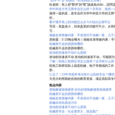
“暫停”中“暫”的讀音（杜老師語文信箱）
杜老師：有人把“暫停”的“暫”讀成為zhǎn，請
华中科技大学王牌专业怎么样？非常好，值得一
值得一提的是，该专业作为华中科技大学的王牌
的...
看不懂手表上的功能怎么办 5大知识点请牢记
导语：表盘虽小，但表盘里的功能可不少。从简
万...
揭秘名表维修内幕：手表原封不动躺一夜，几千
原标题：3·15晚会曝光丨揭秘名表维修内幕：
机械表不走的原因有哪些
机械表不走的原因有哪些...
发动机转速表不动什么原因
发动机转速表不动 发动机转速表不动，可能因为
了解！机电工程师证书怎么报考？证书有什么用
机电工程师实际上就是机械，电子等领域的工作
那...
汇总了！23年专插本考试有什么院校专业？哪些
为充分利用我校优质的教育资源，满足高职高专毕
热点内容
冒险解谜游戏推荐 好玩的冒险解谜类游戏推荐
机械表不走的原因有哪些
揭秘名表维修内幕：手表原封不动躺一夜，几千
机械自动化就业方向
发动机转速表不动什么原因
机械类专业：社会需求大，就业面广