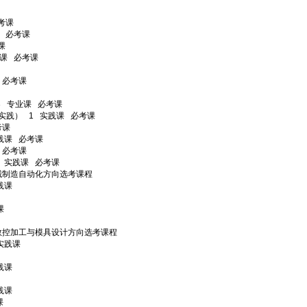
考课
课
必考课
课
践课
必考课
必考课
3
专业课
必考课
（实践）
1
实践课
必考课
考课
践课
必考课
必考课
实践课
必考课
械制造自动化方向选考课程
践课
课
数控加工与模具设计方向选考课程
实践课
践课
践课
课