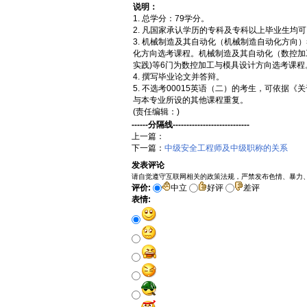
说明：
1. 总学分：79学分。
2. 凡国家承认学历的专科及专科以上毕业生均
3. 机械制造及其自动化（机械制造自动化方向
化方向选考课程。机械制造及其自动化（数控加
实践)等6门为数控加工与模具设计方向选考课程
4. 撰写毕业论文并答辩。
5. 不选考00015英语（二）的考生，可依据
与本专业所设的其他课程重复。
(责任编辑：)
------分隔线----------------------------
上一篇：
下一篇：
中级安全工程师及中级职称的关系
发表评论
请自觉遵守互联网相关的政策法规，严禁发布色情、暴力
评价:
中立
好评
差评
表情: