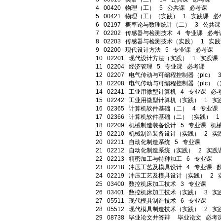
4
00420
物理（工）
5
公共课
必考课
5
00421
物理（工）（实践）
1
实践课
必
6
02197
概率论与数理统计（二）
3
公共
7
02202
传感器与检测技术
4
专业课
必考
8
02203
传感器与检测技术（实践）
1
实
9
02200
现代设计方法
5
专业课
必考课
10
02201
现代设计方法（实践）
1
实践课
11
02204
经济管理
5
专业课
必考课
12
02207
电气传动与可编程控制器（plc）
13
02208
电气传动与可编程控制器（plc）
14
02241
工业用微型计算机
4
专业课
必
15
02242
工业用微型计算机（实践）
1
实
16
02365
计算机软件基础（二）
4
专业课
17
02366
计算机软件基础（二）（实践）
1
18
02209
机械制造装备设计
5
专业课
机
19
02210
机械制造装备设计（实践）
2
实
20
02211
自动化制造系统
5
专业课
21
02212
自动化制造系统（实践）
2
实践
22
02213
精密加工与特种加工
6
专业课
23
02218
冲压工艺及模具设计
4
专业课
24
02219
冲压工艺及模具设计（实践）
2
25
03400
数控机床加工技术
3
专业课
26
03401
数控机床加工技术（实践）
3
实
27
05511
现代模具制造技术
6
专业课
28
05512
现代模具制造技术（实践）
2
实
29
08738
毕业论文并答辩
毕业论文
必考