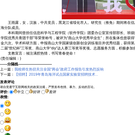
王雨露，女，汉族，中共党员，黑龙江省绥化市人。研究生（推免）期间将在信息
海分队成员。
本科期间曾担任信息科学与工程学院（软件学院）团委办公室宣传部部长、班级团支
学院优秀共青团干部”等荣誉称号，被评为“燕山大学优秀毕业生”；所在集体也曾获得
金六次。学术科研方面，申报燕山大学国家级创新创业训练项目并优秀结题，获得第
二届“世纪杯”三等奖、燕山大学“diy”达人赛三等奖等奖项。志愿服务方面，积极
支教宣言：倾注满腔热情，书写青春使命！
(责任编辑：)
------分隔线----------------------------
上一篇：
我校师生热切关注全国“两会”政府工作报告引发热烈反响
下一篇：
【招聘】2019年青岛海洋试点国家实验室招聘技术...
发表评论
请自觉遵守互联网相关的政策法规，严禁发布色情、暴力、反动的言论。
评价:
中立
好评
差评
表情: