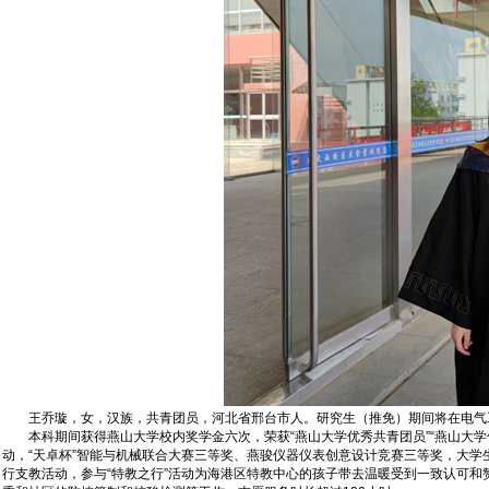
王乔璇，女，汉族，共青团员，河北省邢台市人。研究生（推免）期间将在电气工
本科期间获得燕山大学校内奖学金六次，荣获“燕山大学优秀共青团员”“燕山大学优
动，“天卓杯”智能与机械联合大赛三等奖、燕骏仪器仪表创意设计竞赛三等奖，大学
行支教活动，参与“特教之行”活动为海港区特教中心的孩子带去温暖受到一致认可