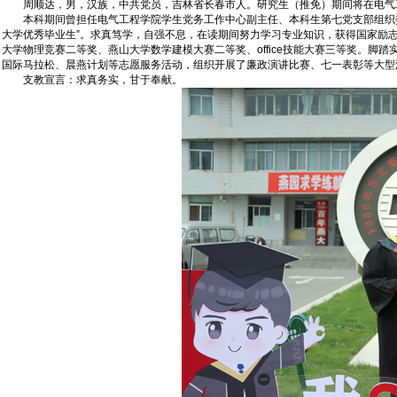
周顺达，男，汉族，中共党员，吉林省长春市人。研究生（推免）期间将在电气工
本科期间曾担任电气工程学院学生党务工作中心副主任、本科生第七党支部组织委员
大学优秀毕业生”。求真笃学，自强不息，在读期间努力学习专业知识，获得国家励
大学物理竞赛二等奖、燕山大学数学建模大赛二等奖、office技能大赛三等奖。
国际马拉松、晨燕计划等志愿服务活动，组织开展了廉政演讲比赛、七一表彰等大型
支教宣言：求真务实，甘于奉献。