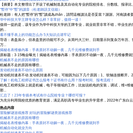
【摘要】本文整理出了开设了机械制造及其自动化专业的院校排名、分数线、报录比、考
“暫停”中“暫”的讀音（杜老師語文信箱）
杜老師：有人把“暫停”的“暫”讀成為zhǎn，請問這種讀法是否妥當？謝謝。河南讀者姜女
华中科技大学王牌专业怎么样？非常好，值得一读！
值得一提的是，该专业作为华中科技大学的王牌专业，就业前景非常不错，毕业生的
的...
看不懂手表上的功能怎么办 5大知识点请牢记
导语：表盘虽小，但表盘里的功能可不少。从简约大三针、日期显示到复杂万年历、
万...
揭秘名表维修内幕：手表原封不动躺一夜，几千元维修费就到手
原标题：3·15晚会曝光丨揭秘名表维修内幕：手表原封不动躺一夜，几千元维修费就
机械表不走的原因有哪些
机械表不走的原因有哪些...
发动机转速表不动什么原因
发动机转速表不动 发动机转速表不动，可能因为以下几个原因：1、软轴连接断开。2、
了解！机电工程师证书怎么报考？证书有什么用？报考时间、报考流程！
机电工程师实际上就是机械，电子等领域的工作，比如说机电的安装，调试，维=维
那...
汇总了！23年专插本考试有什么院校专业？哪些可报？
为充分利用我校优质的教育资源，满足高职高专毕业生的升学需求，2022年广东白云
热点内容
冒险解谜游戏推荐 好玩的冒险解谜类游戏推荐
机械表不走的原因有哪些
揭秘名表维修内幕：手表原封不动躺一夜，几千元维修费就到手
机械自动化就业方向
发动机转速表不动什么原因