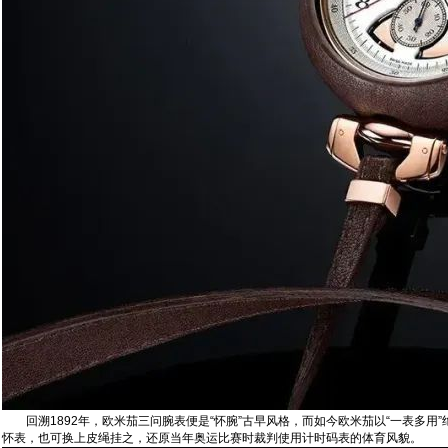
回溯1892年，欧米茄三问腕表便是“怀腕”古早风格，而如今欧米茄以“一表多用”绝妙
怀表‬，也可‬换上皮绳挂之‬，还原当年奥运比赛时裁判使用计时码表的体育风貌。