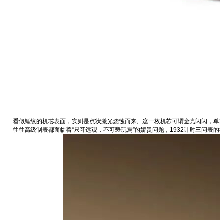
看似锤纹的机芯表面，实则是点状激光烧蚀而来‬。这一枚机芯可谓金光闪闪，单就机芯
往往高级制表都面临着“只可远观，不可亵玩焉”的娇贵问题，1932计时三问表