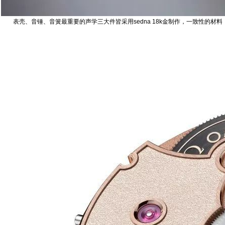
表壳、音锤、音簧最重要的声学三大件皆采用sedna 18k金制作‬，一致性的材料‬，带来‬