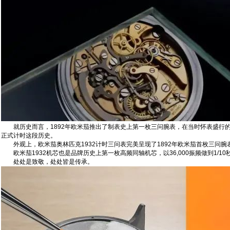
就历史而言，1892年欧米茄推出了制表史上第一枚三问腕表，在当时怀表盛行的年代，
正式计时这段‬历史‬。
外观上‬，欧米茄奥林匹克1932计时三问表完美‬呈现了‬1892年‬欧米茄‬首枚‬三问‬腕表的‬古早
欧米茄1932机芯也是品牌历史上第一枚高频同轴机芯，以36,000振频做‬‬到‬1/10秒计时，
处处是致敬，处处皆是传承。