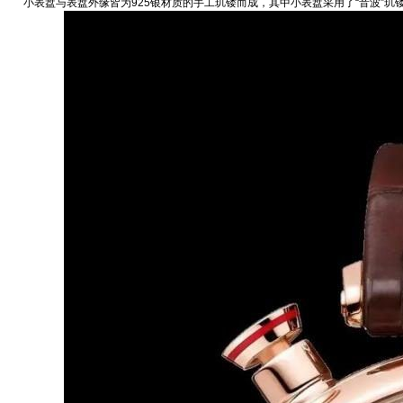
小表盘与表盘外缘皆为925银材质的手工玑镂而成，其中小表盘采用了“音波”玑