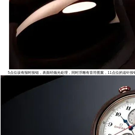
5点位设有报时按钮，表面经抛光处理，同时浮雕有音符图案，11点位的追针按