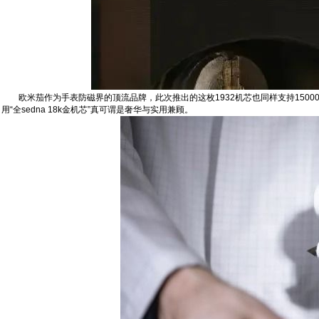
欧米茄作为手表防磁界的顶流品牌，此次推出的这枚1932机芯也同样支持1500
用“全sedna 18k金机芯”真可谓是奢华与实用兼顾。