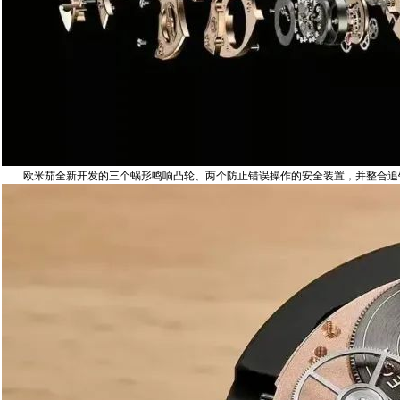
‬欧米茄‬全新开发‬的‬三个蜗形鸣响凸轮、两个防止错误操作的安全装置，并整合追针