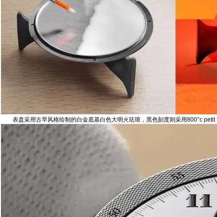
表盘采用古早风格绘制的白金底基白色大明火珐琅，黑色刻度则采用800°c petit 