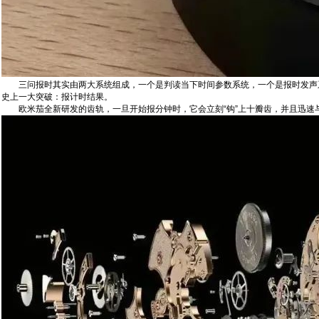
三问‬报时其实由两大系统组成，一个是判读当下‬时间参数系统，一个是报时发声系统。
史上‬一大突破‬：报‬计时结果‬。
欧米茄全新研发的齿轨，一旦开始报分钟时，它会立刻“钩”上十瓣齿，并且迅速与