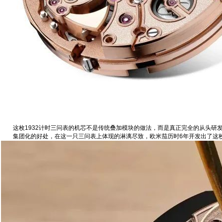
这枚1932计时三问‬表的机芯不是传统叠加模块的做法，而是真正完全的从头研发，
集团化的好处，在这一只三问表上体现的淋漓尽致，欧米茄历时6年开发出了这枚1