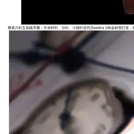
整表六针五风格齐聚；中央时针、分针、小指针也均为sedna 18k金材质打造‬，同时‬以‬最高