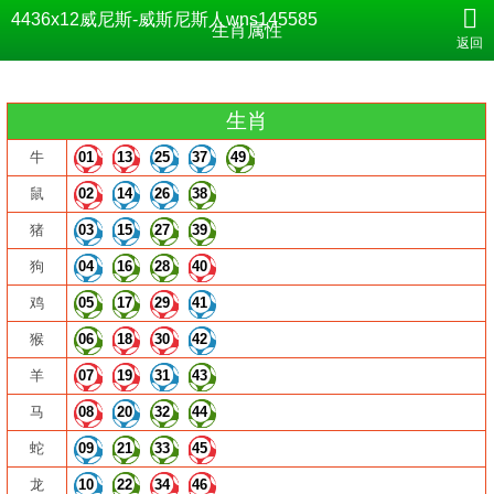
生肖属性-4436x12威尼斯
4436x12威尼斯-威斯尼斯人wns145585
生肖属性
返回
生肖
牛
01
13
25
37
49
鼠
02
14
26
38
猪
03
15
27
39
狗
04
16
28
40
鸡
05
17
29
41
猴
06
18
30
42
羊
07
19
31
43
马
08
20
32
44
蛇
09
21
33
45
龙
10
22
34
46