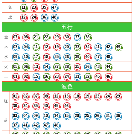
兔
11
23
35
47
虎
12
24
36
48
五行
金
07
08
21
22
29
30
37
38
木
03
04
11
12
19
20
33
34
41
42
49
水
09
10
17
18
25
26
39
40
47
48
火
05
06
13
14
27
28
35
36
43
44
土
01
02
15
16
23
24
31
32
45
46
波色
01
02
07
08
12
13
18
19
23
24
29
红
30
34
35
40
45
46
03
04
09
10
14
15
20
25
26
31
36
蓝
37
41
42
47
48