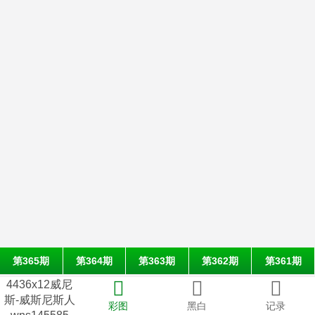
第365期
第364期
第363期
第362期
第361期
4436x12威尼
斯-威斯尼斯人
彩图
黑白
记录