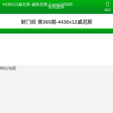
4436x12威尼斯-威斯尼斯人wns145585
彩色图库
返回
财门经 第365期-4436x12威尼斯
网站地图