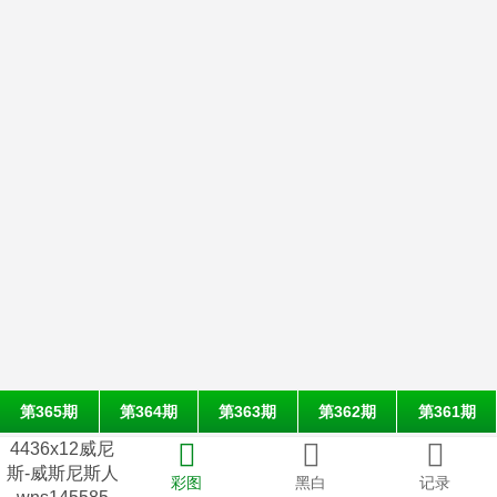
第365期
第364期
第363期
第362期
第361期
4436x12威尼
斯-威斯尼斯人
彩图
黑白
记录