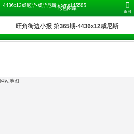
4436x12威尼斯-威斯尼斯人wns145585
彩色图库
返回
旺角街边小报 第365期-4436x12威尼斯
网站地图