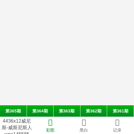
第365期
第364期
第363期
第362期
第361期
4436x12威尼
斯-威斯尼斯人
彩图
黑白
记录