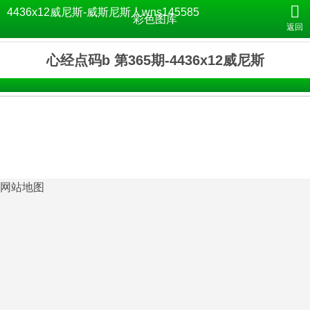
4436x12威尼斯-威斯尼斯人wns145585
彩色图库
返回
心经点码b 第365期-4436x12威尼斯
网站地图