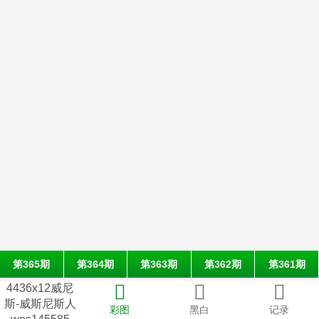
第365期
第364期
第363期
第362期
第361期
4436x12威尼
斯-威斯尼斯人
彩图
黑白
记录