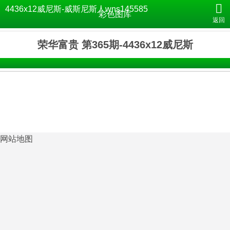
4436x12威尼斯-威斯尼斯人wns145585
彩色图库
返回
荣华富贵 第365期-4436x12威尼斯
网站地图