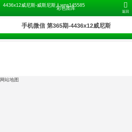
4436x12威尼斯-威斯尼斯人wns145585
彩色图库
返回
手机微信 第365期-4436x12威尼斯
网站地图