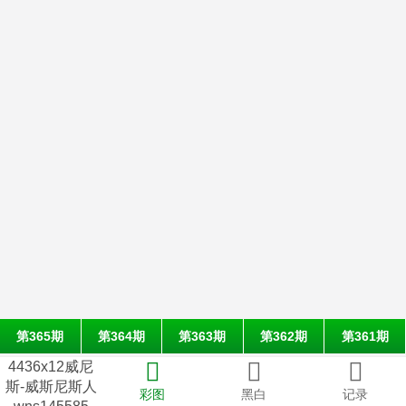
第365期
第364期
第363期
第362期
第361期
4436x12威尼
斯-威斯尼斯人
彩图
黑白
记录