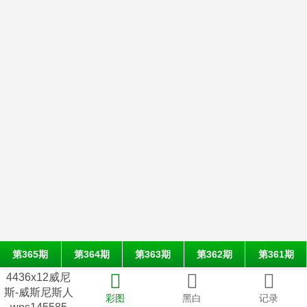
第365期
第364期
第363期
第362期
第361期
4436x12威尼
斯-威斯尼斯人
彩图
黑白
记录