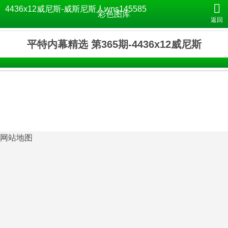
4436x12威尼斯-威斯尼斯人wns145585
彩色图库
返回
平特内幕精选 第365期-4436x12威尼斯
网站地图