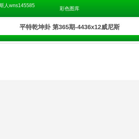
斯人wns145585
彩色图库
平特乾坤卦 第365期-4436x12威尼斯