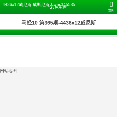
4436x12威尼斯-威斯尼斯人wns145585
彩色图库
返回
马经10 第365期-4436x12威尼斯
网站地图