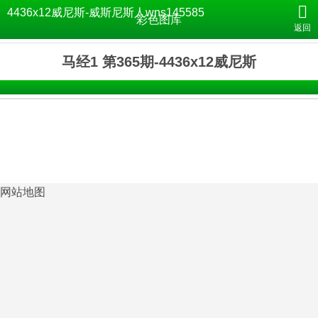
4436x12威尼斯-威斯尼斯人wns145585
彩色图库
返回
马经1 第365期-4436x12威尼斯
网站地图