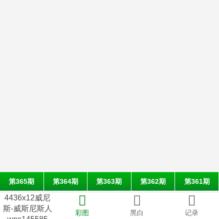
第365期
第364期
第363期
第362期
第361期
4436x12威尼
斯-威斯尼斯人
彩图
黑白
记录