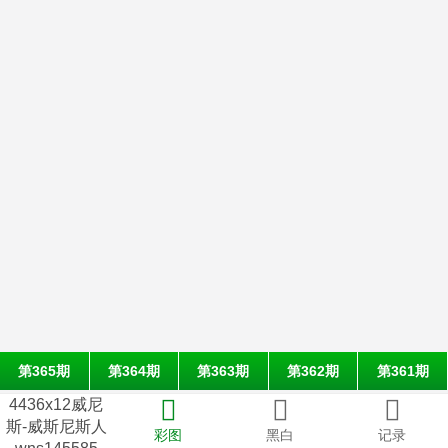
第365期
第364期
第363期
第362期
第361期
4436x12威尼
斯-威斯尼斯人
彩图
黑白
记录