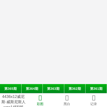
第365期
第364期
第363期
第362期
第361期
4436x12威尼
斯-威斯尼斯人
彩图
黑白
记录