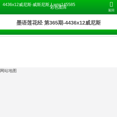
4436x12威尼斯-威斯尼斯人wns145585
彩色图库
返回
墨语莲花经 第365期-4436x12威尼斯
网站地图