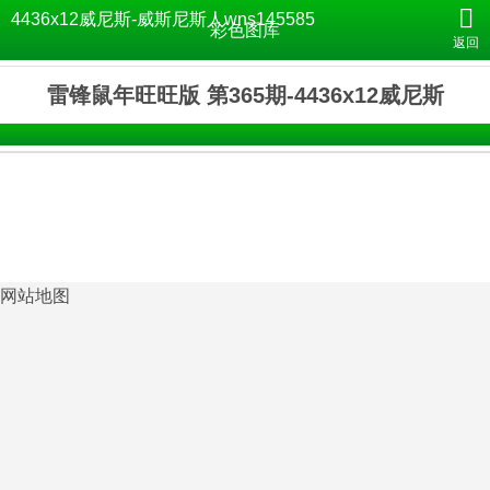
4436x12威尼斯-威斯尼斯人wns145585
彩色图库
返回
雷锋鼠年旺旺版 第365期-4436x12威尼斯
网站地图