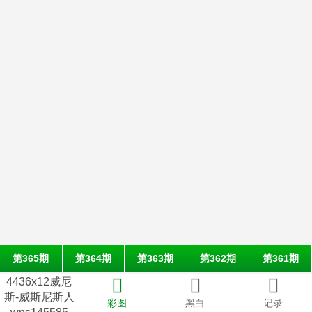
第365期
第364期
第363期
第362期
第361期
4436x12威尼
斯-威斯尼斯人
彩图
黑白
记录