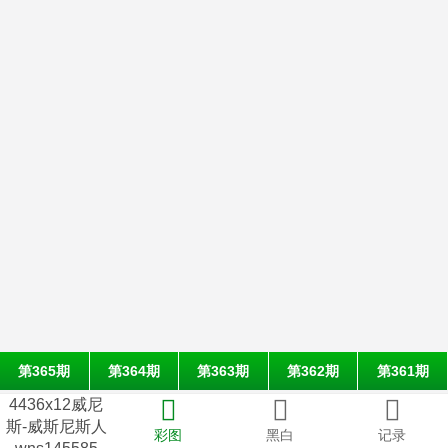
第365期
第364期
第363期
第362期
第361期
4436x12威尼
斯-威斯尼斯人
彩图
黑白
记录