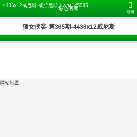
4436x12威尼斯-威斯尼斯人wns145585
彩色图库
返回
狼女侠客 第365期-4436x12威尼斯
网站地图