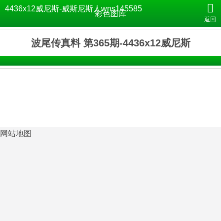
4436x12威尼斯-威斯尼斯人wns145585
彩色图库
返回
波尾传真料 第365期-4436x12威尼斯
网站地图