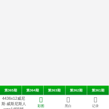
第365期
第364期
第363期
第362期
第361期
4436x12威尼
斯-威斯尼斯人
彩图
黑白
记录