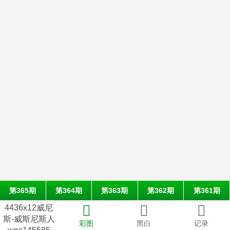
第365期
第364期
第363期
第362期
第361期
4436x12威尼
斯-威斯尼斯人
彩图
黑白
记录