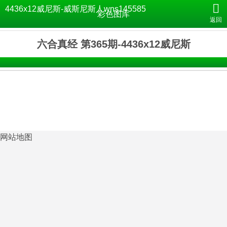
4436x12威尼斯-威斯尼斯人wns145585
彩色图库
返回
六合真经 第365期-4436x12威尼斯
网站地图