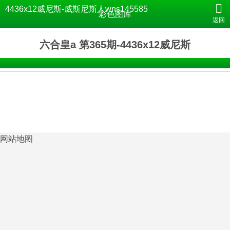
4436x12威尼斯-威斯尼斯人wns145585
彩色图库
返回
六合皇a 第365期-4436x12威尼斯
网站地图