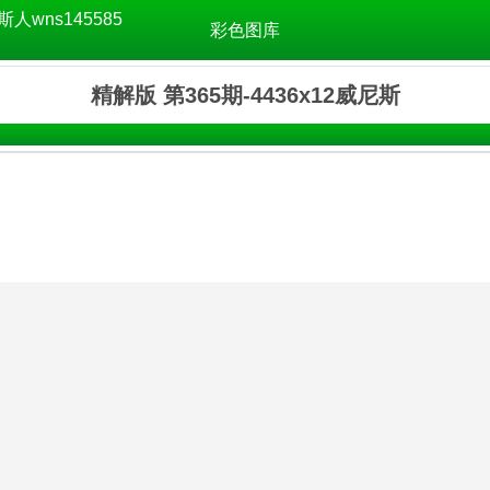
斯人wns145585
彩色图库
精解版 第365期-4436x12威尼斯