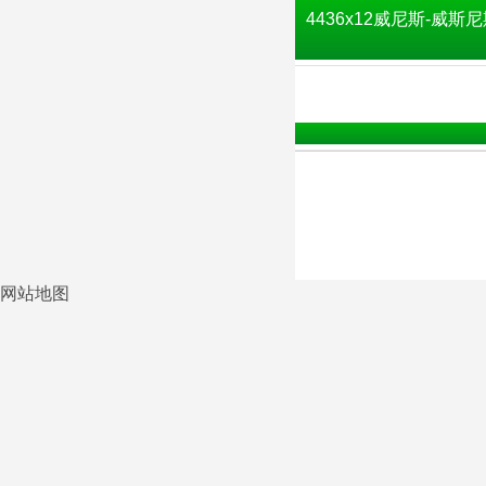
4436x12威尼斯-威斯尼
网站地图