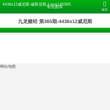
4436x12威尼斯-威斯尼斯人wns145585
彩色图库
返回
九龙赌经 第365期-4436x12威尼斯
网站地图