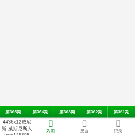
第365期
第364期
第363期
第362期
第361期
4436x12威尼
斯-威斯尼斯人
彩图
黑白
记录