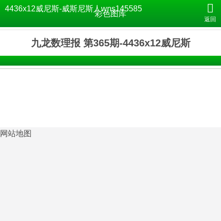
4436x12威尼斯-威斯尼斯人wns145585
彩色图库
返回
九龙数理报 第365期-4436x12威尼斯
网站地图