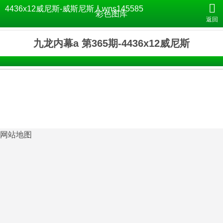
4436x12威尼斯-威斯尼斯人wns145585
彩色图库
返回
九龙内幕a 第365期-4436x12威尼斯
网站地图