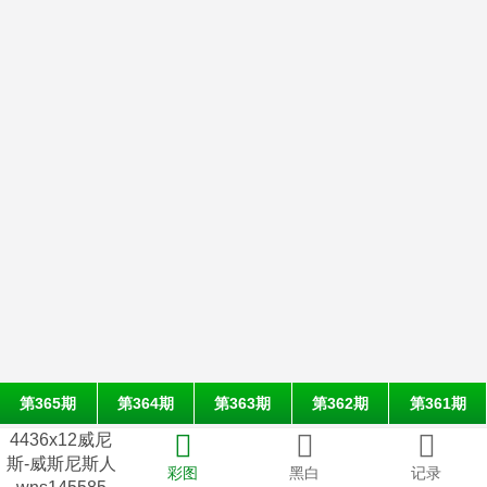
第365期
第364期
第363期
第362期
第361期
4436x12威尼
斯-威斯尼斯人
彩图
黑白
记录