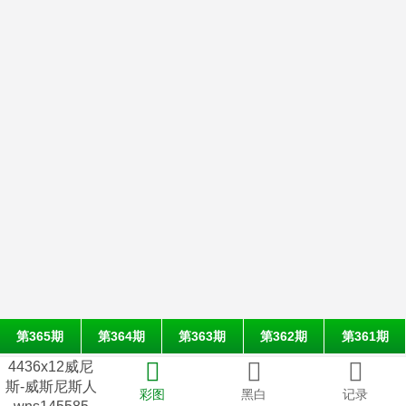
第365期
第364期
第363期
第362期
第361期
4436x12威尼
斯-威斯尼斯人
彩图
黑白
记录