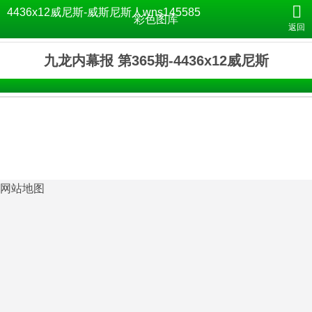
4436x12威尼斯-威斯尼斯人wns145585
彩色图库
返回
九龙内幕报 第365期-4436x12威尼斯
网站地图