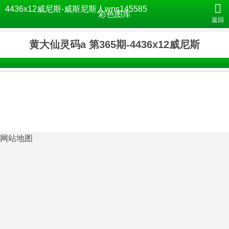
4436x12威尼斯-威斯尼斯人wns145585
彩色图库
返回
黄大仙灵码a 第365期-4436x12威尼斯
网站地图