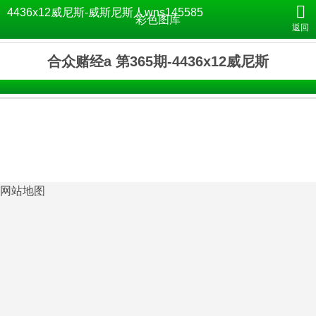
4436x12威尼斯-威斯尼斯人wns145585
彩色图库
返回
合众赌经a 第365期-4436x12威尼斯
网站地图