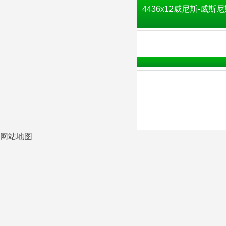
4436x12威尼斯-威斯尼
网站地图