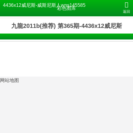
4436x12威尼斯-威斯尼斯人wns145585
彩色图库
返回
九龍2011b(推荐) 第365期-4436x12威尼斯
网站地图