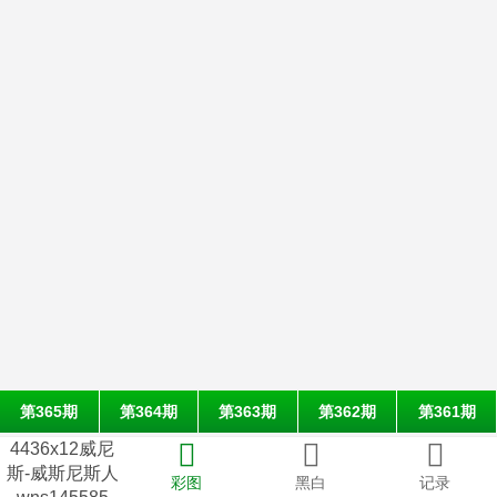
第365期
第364期
第363期
第362期
第361期
4436x12威尼
斯-威斯尼斯人
彩图
黑白
记录