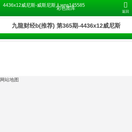
4436x12威尼斯-威斯尼斯人wns145585
彩色图库
返回
九龍财经b(推荐) 第365期-4436x12威尼斯
网站地图