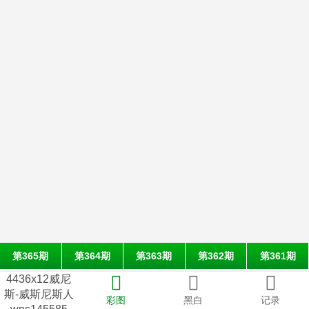
第365期
第364期
第363期
第362期
第361期
4436x12威尼
斯-威斯尼斯人
彩图
黑白
记录