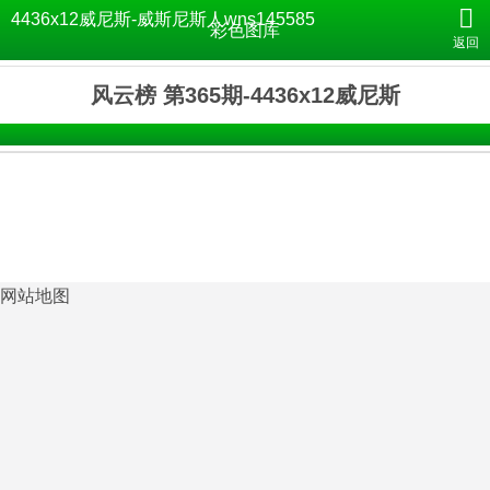
4436x12威尼斯-威斯尼斯人wns145585
彩色图库
返回
风云榜 第365期-4436x12威尼斯
网站地图