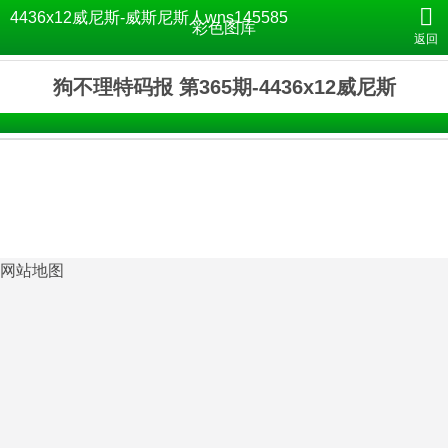
4436x12威尼斯-威斯尼斯人wns145585
彩色图库
返回
狗不理特码报 第365期-4436x12威尼斯
网站地图