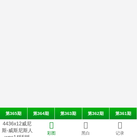
第365期
第364期
第363期
第362期
第361期
4436x12威尼
斯-威斯尼斯人
彩图
黑白
记录