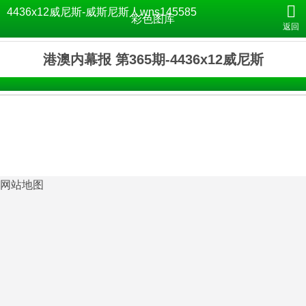
4436x12威尼斯-威斯尼斯人wns145585
彩色图库
返回
港澳内幕报 第365期-4436x12威尼斯
网站地图