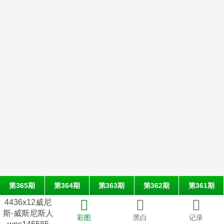
第365期
第364期
第363期
第362期
第361期
4436x12威尼
斯-威斯尼斯人
彩图
黑白
记录