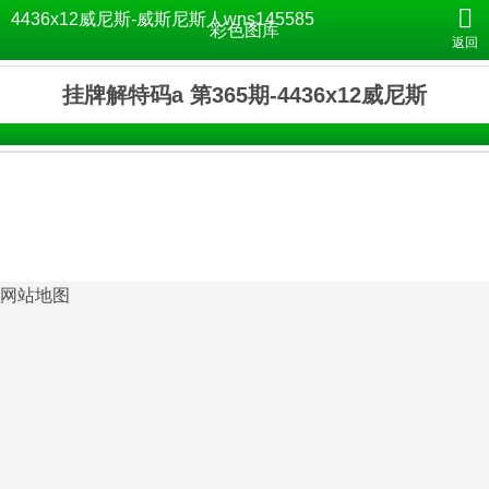
4436x12威尼斯-威斯尼斯人wns145585
彩色图库
返回
挂牌解特码a 第365期-4436x12威尼斯
网站地图