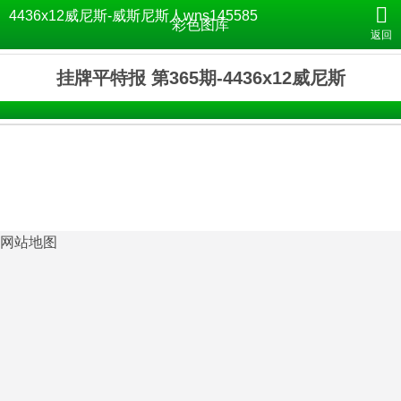
4436x12威尼斯-威斯尼斯人wns145585
彩色图库
返回
挂牌平特报 第365期-4436x12威尼斯
网站地图