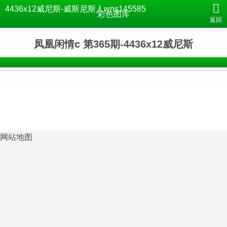
4436x12威尼斯-威斯尼斯人wns145585
彩色图库
返回
凤凰闲情c 第365期-4436x12威尼斯
网站地图